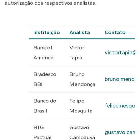
autorização dos respectivos analistas.
Instituição
Analista
Contato
Bank of
Victor
victor.tapia@
America
Tapia
Bradesco
Bruno
bruno.mendon
BBI
Mendonça
Banco do
Felipe
felipemesqui
Brasil
Mesquita
BTG
Gustavo
gustavo.cam
Pactual
Cambauva